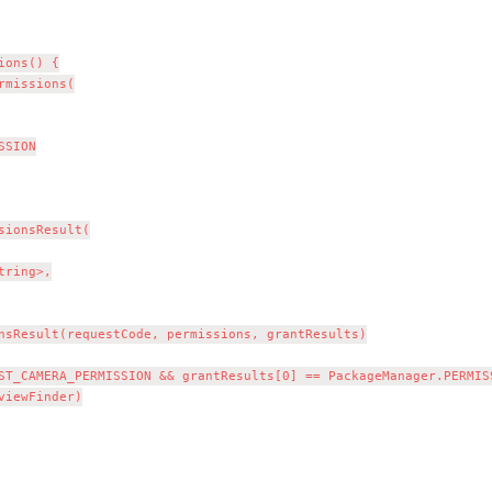
missions(

SION

ionsResult(

ring>,

nsResult(requestCode, permissions, grantResults)

ST_CAMERA_PERMISSION && grantResults[0] == PackageManager.PERMISS
iewFinder)
