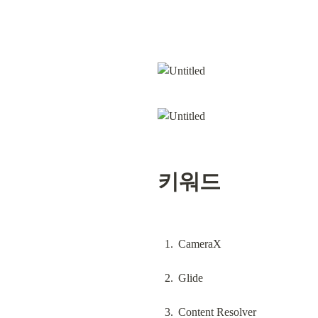
키워드
CameraX
Glide
Content Resolver