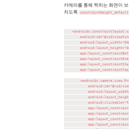
카메라를 통해 찍히는 화면이 보
차도록 
constraintHeight_default
		<androidx.constraintlayout.widget.ConstraintLayout

        android:id="@+id/viewFind
        android:layout_width="0dp
        android:layout_height="0d
        app:layout_constraintBot
        app:layout_constraintEnd
        app:layout_constraintSta
        app:layout_constraintTop
        <androidx.camera.view.Pre
            android:id="@+id/view
            android:layout_width=
            android:layout_height
            android:clickable="fa
            app:layout_constrain
            app:layout_constrain
            app:layout_constrain
            app:layout_constrain