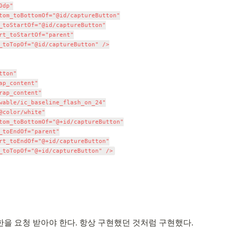
dp"

tom_toBottomOf="@id/captureButton"

_toStartOf="@id/captureButton"

rt_toStartOf="parent"

_toTopOf="@id/captureButton" />

ton"

p_content"

ap_content"

wable/ic_baseline_flash_on_24"

color/white"

tom_toBottomOf="@+id/captureButton"

_toEndOf="parent"

rt_toEndOf="@+id/captureButton"

한을 요청 받아야 한다. 항상 구현했던 것처럼 구현했다.